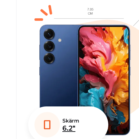
Skärm
6.2"