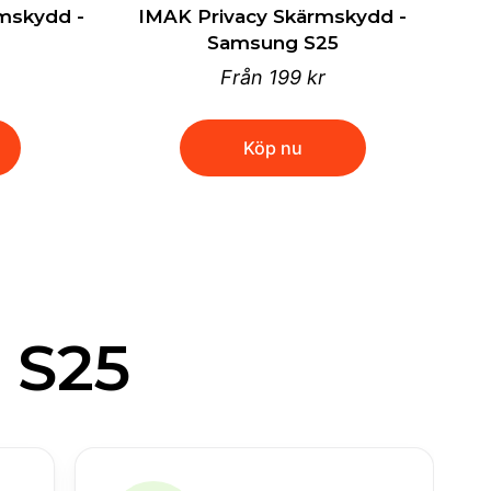
mskydd -
IMAK Privacy Skärmskydd -
Samsung S25
Från
199 kr
Köp nu
 S25