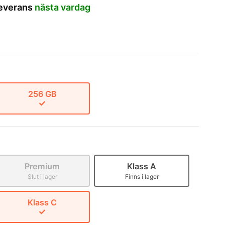
leverans
nästa vardag
256 GB
Premium
Klass A
Slut i lager
Finns i lager
Klass C