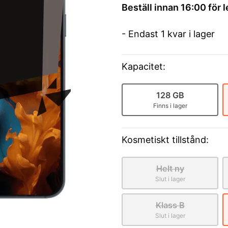
Beställ innan 16:00 för 
- Endast 1 kvar i lager
Kapacitet:
128 GB
Finns i lager
Kosmetiskt tillstånd:
Helt ny
Slut i lager
Klass B
Slut i lager