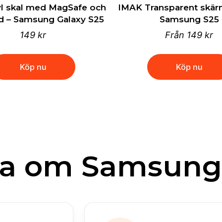
l skal med MagSafe och
IMAK Transparent skär
d – Samsung Galaxy S25
Samsung S25
149 kr
Från
149 kr
Köp nu
Köp nu
ta om Samsung