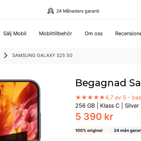
24 Månaders garanti
Sälj Mobil
Mobiltillbehör
Om oss
Recension
SAMSUNG GALAXY S25 5G
Begagnad Sa
★★★★★
4,7 av 5 - b
256 GB
|
Klass C
|
Silve
5 390 kr
100% original
24 mån garan