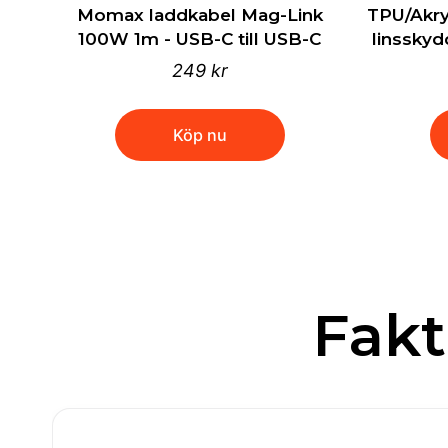
Momax laddkabel Mag-Link
TPU/Akry
100W 1m - USB-C till USB-C
linsskyd
249 kr
Köp nu
Fak