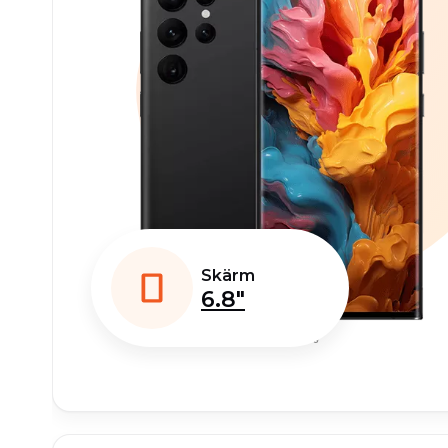
Skärm
6.8"