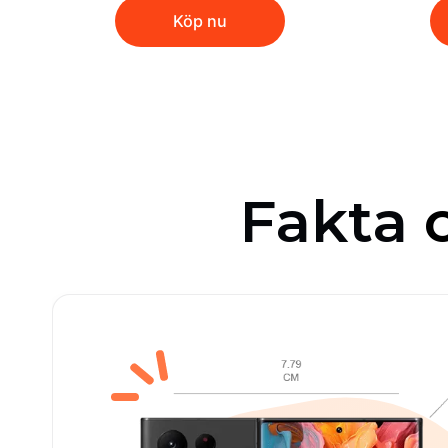
Köp nu
Fakta
o