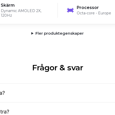
Skärm
Processor
Dynamic AMOLED 2X,
Octa-core - Europe
120Hz
Fler produktegenskaper
Frågor & svar
a?
tra?